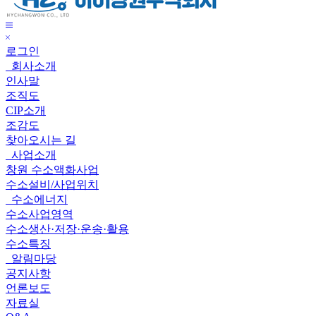
이
메
창
뉴
메
원
닫
뉴
주
로그인
기
보
식
회사소개
기
회
인사말
사
조직도
CIP소개
조감도
찾아오시는 길
사업소개
창원 수소액화사업
수소설비/사업위치
수소에너지
수소사업영역
수소생산·저장·운송·활용
수소특징
알림마당
공지사항
언론보도
자료실