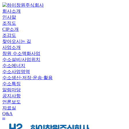
회사소개
인사말
조직도
CIP소개
조감도
찾아오시는 길
사업소개
창원 수소액화사업
수소설비/사업위치
수소에너지
수소사업영역
수소생산·저장·운송·활용
수소특징
알림마당
공지사항
언론보도
자료실
Q&A
전
하
체