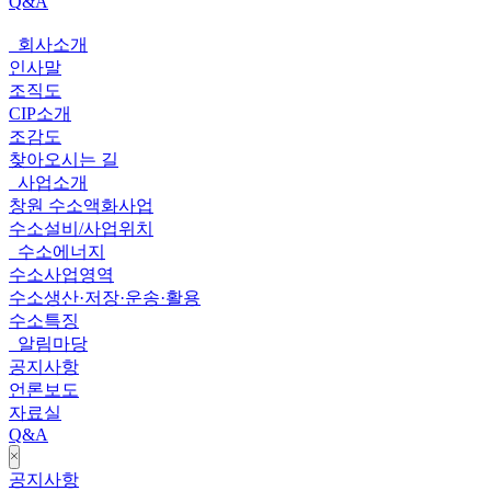
Q&A
회사소개
전
인사말
체
조직도
CIP소개
메
조감도
뉴
찾아오시는 길
사업소개
창원 수소액화사업
수소설비/사업위치
수소에너지
수소사업영역
수소생산·저장·운송·활용
수소특징
알림마당
공지사항
언론보도
자료실
Q&A
close
공지사항