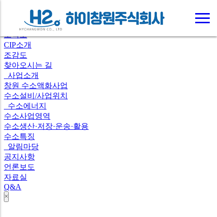
닫
회사소개
전
하
공지사항
인사말
체
조직도
CIP소개
메
이
조감도
뉴
기
찾아오시는 길
사업소개
창원 수소액화사업
창
수소설비/사업위치
수소에너지
수소사업영역
원
수소생산·저장·운송·활용
수소특징
알림마당
공지사항
주
언론보도
자료실
Q&A
close
식