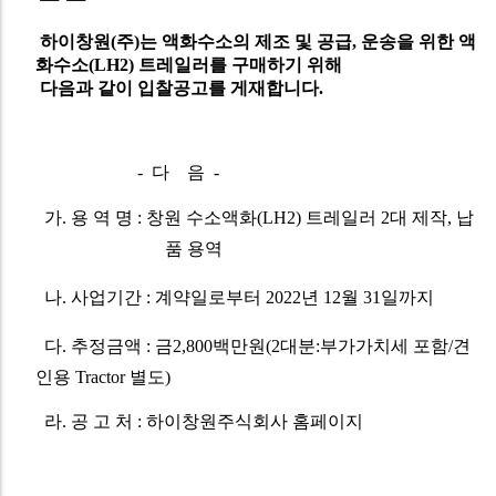
하이창원(주)는 액화수소의 제조 및 공급, 운송을 위한 액
화수소(LH2) 트레일러를 구매하기 위해
다음과 같이 입찰공고를 게재합니다.
- 다 음 -
가
.
용 역 명
:
창원 수소액화
(LH2)
트레일러
2
대 제작
,
납
품 용역
나
.
사업기간
:
계약일로부터
2022
년
12
월
31
일까지
다
.
추정금액
:
금2
,800
백만원
(2
대분
:
부가가치세 포함
/
견
인용
Tractor
별도
)
라
.
공 고 처
:
하이창원주식회사 홈페이지