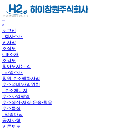
하
이
창
메
원
닫
뉴
주
로그인
기
보
식
회사소개
기
회
인사말
사
조직도
CIP소개
조감도
찾아오시는 길
사업소개
창원 수소액화사업
수소설비/사업위치
수소에너지
수소사업영역
수소생산·저장·운송·활용
수소특징
알림마당
공지사항
언론보도