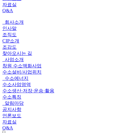
자료실
Q&A
회사소개
전
인사말
체
조직도
CIP소개
메
조감도
뉴
찾아오시는 길
사업소개
창원 수소액화사업
수소설비/사업위치
수소에너지
수소사업영역
수소생산·저장·운송·활용
수소특징
알림마당
공지사항
언론보도
자료실
Q&A